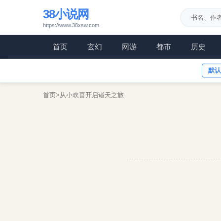
38小说网
https://www.38xsw.com
首页
玄幻
网游
都市
历史
默认
首页
>
从小欢喜开启诸天之旅