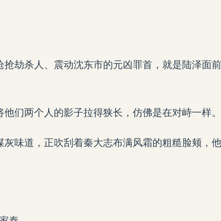
枪抢劫杀人、震动沈东市的元凶罪首，就是陆泽面
将他们两个人的影子拉得狭长，仿佛是在对峙一样
煤灰味道，正吹刮着秦大志布满风霜的粗糙脸颊，
们家秦