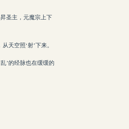
通昇圣主，元魔宗上下
，从天空照‘射’下来。
‘乱’的经脉也在缓缓的