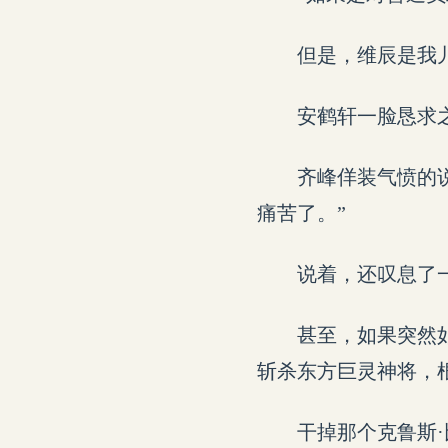
但是，维辰是我
安鹤轩一脸恳求
齐峰佯装气愤的
痛苦了。”
说着，还叹息了
甚至，如果突然
斩杀东方巨灵神将，
干掉那个克鲁斯