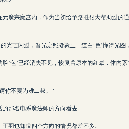
在元魔宗魔宫内，作为当初给予路胜很大帮助过的
’的光芒闪过，普光之照凝聚正一道白‘色’懂得光圈
脸‘色’已经消失不见，恢复着原本的红晕，体内紊
请你不要为难二叔。”
话的那名电系魔法师的方向看去。
，王羽也知道四个方向的情况都差不多。