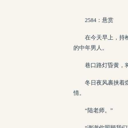
2584：悬赏
在今天早上，持
的中年男人。
巷口路灯昏黄，
冬日夜风裹挟着
情。
“陆老师。”
“谢谢你照顾我