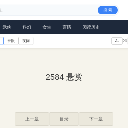
搜 索
武侠
科幻
女生
言情
阅读历史
护眼
夜间
20
A-
2584 悬赏
上一章
目录
下一章