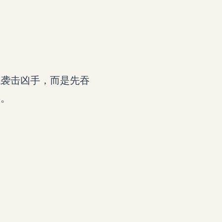
找袭击凶手，而是先吞
兵。