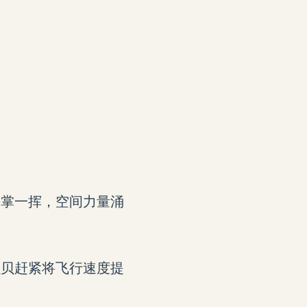
手掌一挥，空间力量涌
贝贝赶紧将飞行速度提