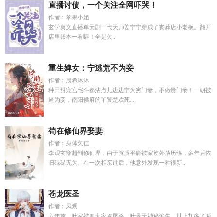
直播讨债，一个关注全网吓哭！
作者：苹果小姐
玄学爽文直播单元剧一代天师姜宁宁穿成了丧葬店小老板。翻开
店里账本一看嚯！全是欠...
重生婢女：宁逃荒不为妾
作者：晨希沐沐
种田甜宠宫宅斗都沾点儿边边宁为穷门妻，不做贵门妾！一朝被
逼为妾，南阳侯府的丫鬟楚欢死...
苟在修仙界娶妻
作者：身体欠佳
李观玄穿越到修仙界，由于资质平庸被家族外放历练，多年后依
旧碌碌无为。在一次相亲过后，他意外发现一种很新...
苍龙医圣
作者：凤观
六年前，叶家被四大家族屠杀，叶景天神秘消失。世上却多了两