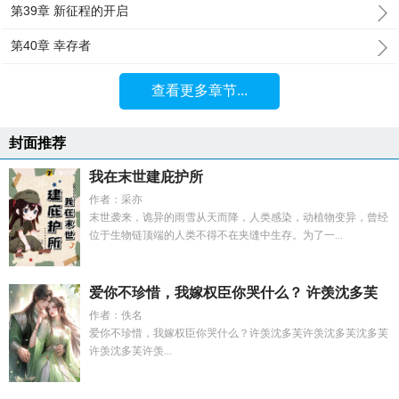
第39章 新征程的开启
第40章 幸存者
查看更多章节...
封面推荐
我在末世建庇护所
作者：采亦
末世袭来，诡异的雨雪从天而降，人类感染，动植物变异，曾经
位于生物链顶端的人类不得不在夹缝中生存。为了一...
爱你不珍惜，我嫁权臣你哭什么？ 许羡沈多芙
作者：佚名
爱你不珍惜，我嫁权臣你哭什么？许羡沈多芙许羡沈多芙沈多芙
许羡沈多芙许羡...