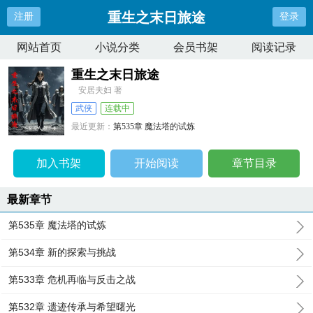
重生之末日旅途
注册
登录
网站首页
小说分类
会员书架
阅读记录
重生之末日旅途
安居夫妇 著
武侠
连载中
最近更新：
第535章 魔法塔的试炼
更新时间：
2024-12-20 02:50:06
加入书架
开始阅读
章节目录
最新章节
第535章 魔法塔的试炼
第534章 新的探索与挑战
第533章 危机再临与反击之战
第532章 遗迹传承与希望曙光