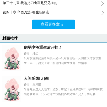
第三十九章 我这把刀出鞘是要见血的
第四十章 辛酉刀法v柳生新阴流
查看更多章节...
封面推荐
病弱少爷重生后开挂了
作者：绯尘
只对攻温顺的清冷病美人受vs只对受言听计从阴鸷大佬攻双重
生，年下，甜宠上辈子的郁白初娇生惯养，性情单...
人间乐园[无限]
作者：飓风眼
米嘉死后进入无限末日游戏，绑定了直播系统007，获得特殊技
能恋爱养成。只不过这个技能的养成对象不是人，而是各...