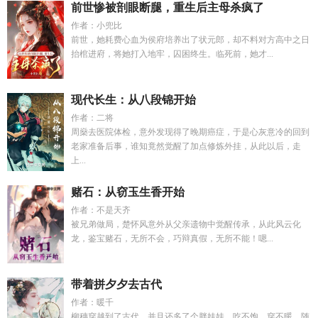
前世惨被剖眼断腿，重生后主母杀疯了
作者：小兜比
前世，她耗费心血为侯府培养出了状元郎，却不料对方高中之日
抬棺进府，将她打入地牢，囚困终生。临死前，她才...
现代长生：从八段锦开始
作者：二将
周燊去医院体检，意外发现得了晚期癌症，于是心灰意冷的回到
老家准备后事，谁知竟然觉醒了加点修炼外挂，从此以后，走
上...
赌石：从窃玉生香开始
作者：不是天齐
被兄弟做局，楚怀风意外从父亲遗物中觉醒传承，从此风云化
龙，鉴宝赌石，无所不会，巧辩真假，无所不能！嗯...
带着拼夕夕去古代
作者：暖千
柳穗穿越到了古代，并且还多了个胖娃娃。吃不饱，穿不暖，随