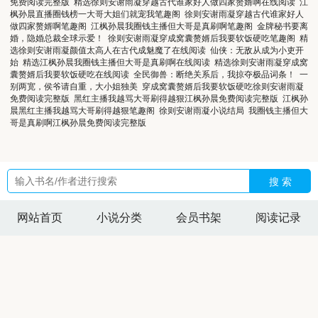
免费阅读完整版
精选徐则安谢雨凝穿越古代谁家好人做四家赘婿啊在线阅读
江
枫孙晨直播圈钱榜一大哥大姐们就宠我笔趣阁
徐则安谢雨凝穿越古代谁家好人
做四家赘婿啊笔趣阁
江枫孙晨我圈钱主播但大哥是真刷啊笔趣阁
金牌秘书要离
婚，隐婚总裁全球示爱！
徐则安谢雨凝穿成窝囊赘婿后我要软饭硬吃笔趣阁
精
选徐则安谢雨凝颜值太高人在古代成魅魔了在线阅读
仙侠：无敌从成为小吏开
始
精选江枫孙晨我圈钱主播但大哥是真刷啊在线阅读
精选徐则安谢雨凝穿成窝
囊赘婿后我要软饭硬吃在线阅读
全民御兽：断绝关系后，我掠夺极品词条！
一
别两宽，侯爷请自重，大小姐独美
穿成窝囊赘婿后我要软饭硬吃徐则安谢雨凝
免费阅读完整版
黑红主播我越骂大哥刷得越狠江枫孙晨免费阅读完整版
江枫孙
晨黑红主播我越骂大哥刷得越狠笔趣阁
徐则安谢雨凝小说结局
我圈钱主播但大
哥是真刷啊江枫孙晨免费阅读完整版
搜 索
网站首页
小说分类
会员书架
阅读记录