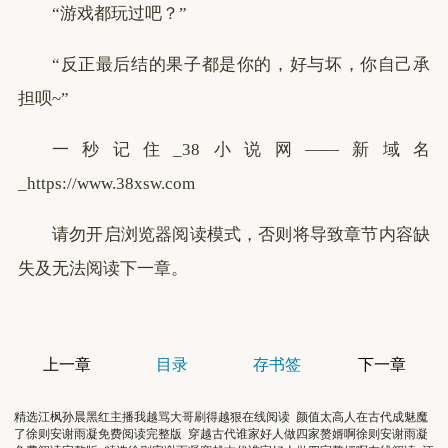
“游戏都玩过吧？”
“反正最后结的果子都是你的，好与坏，你自己承
担呗~”
一秒记住_38小说网——新域名
_https://www.38xsw.com
请勿开启浏览器阅读模式，否则将导致章节内容缺
失及无法阅读下一章。
上一章
目录
存书签
下一章
精选江枫孙晨黑红主播我越骂大哥刷得越狠在线阅读
颜值太高人在古代成魅魔
了徐则安谢雨凝免费阅读完整版
穿越古代谁家好人做四家赘婿啊徐则安谢雨凝