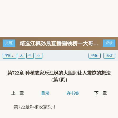
精选江枫孙晨直播圈钱榜一大哥大姐们就
足迹
登录
字体：
大
中
小
护眼
关灯
第722章 种植农家乐江枫的大胆到让人震惊的想法
（第1页）
上一章
目录
存书签
下一章
第722章种植农家乐！