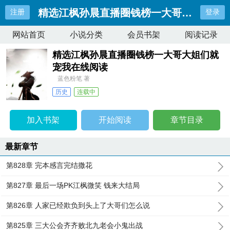
精选江枫孙晨直播圈钱榜一大哥大姐们就
注册
登录
网站首页
小说分类
会员书架
阅读记录
精选江枫孙晨直播圈钱榜一大哥大姐们就
宠我在线阅读
蓝色粉笔 著
历史
连载中
最近更新：
第828章 完本感言完结撒花
更新时间：
2026-08-03 10:25:12
加入书架
开始阅读
章节目录
最新章节
第828章 完本感言完结撒花
第827章 最后一场PK江枫微笑 钱来大结局
第826章 人家已经欺负到头上了大哥们怎么说
第825章 三大公会齐齐败北九老会小鬼出战