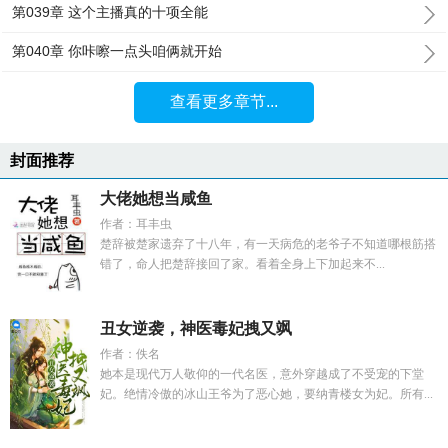
第039章 这个主播真的十项全能
第040章 你咔嚓一点头咱俩就开始
查看更多章节...
封面推荐
大佬她想当咸鱼
作者：耳丰虫
楚辞被楚家遗弃了十八年，有一天病危的老爷子不知道哪根筋搭
错了，命人把楚辞接回了家。看着全身上下加起来不...
丑女逆袭，神医毒妃拽又飒
作者：佚名
她本是现代万人敬仰的一代名医，意外穿越成了不受宠的下堂
妃。绝情冷傲的冰山王爷为了恶心她，要纳青楼女为妃。所有...