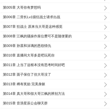
第005章 大哥你有梦想吗
第006章 二营长Lv1级狂战士请求出战
第007章 狂战士 原来当大哥是这种感觉
第008章 江枫的骚操作座位费可不是随便要的
第009章 孙晨和沫璃的恩怨情仇
第010章 直播间大哥多是吧玩死你
第011章 上当了这根本没有思考时间好吧
第012章 面子保住了但大哥没了
第013章 稀有奖励 完美身躯
第014章 真大哥和假大哥江枫的辨别方法
第015章 音浪星辰公会聊天群