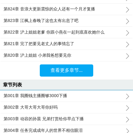
第824章 音浪大更新震惊的众人还有一个月才复播
第823章 江枫上春晚了这也太有出息了吧
第822章 沪上姐姐老爹 你跟小燕在一起到底喜欢她什么
第821章 完了把要见老丈人的事情忘了
第820章 沪上姐姐 小弟我爸想要见你
查看更多章节...
章节列表
第001章 我圈钱主播圈够3000下播
第002章 大哥大哥大哥你好吗
第003章 动容的孙晨 兄弟打赏给你早点下播
第004章 任务完成成年人的世界不相信眼泪