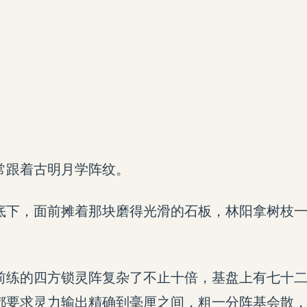
常跟着古明月学阵纹。
底下，面前摊着那块磨得光滑的石板，林阳拿树枝
前练的四方锁灵阵复杂了不止十倍，基盘上有七十
都要求灵力输出精确到毫厘之间，粗一分阵基会散