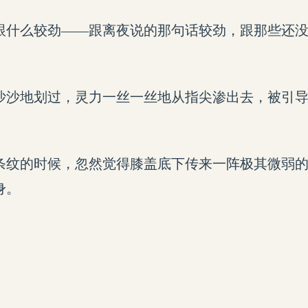
跟什么较劲——跟离夜说的那句话较劲，跟那些还
沙沙地划过，灵力一丝一丝地从指尖渗出去，被引
条纹的时候，忽然觉得膝盖底下传来一阵极其微弱
身。