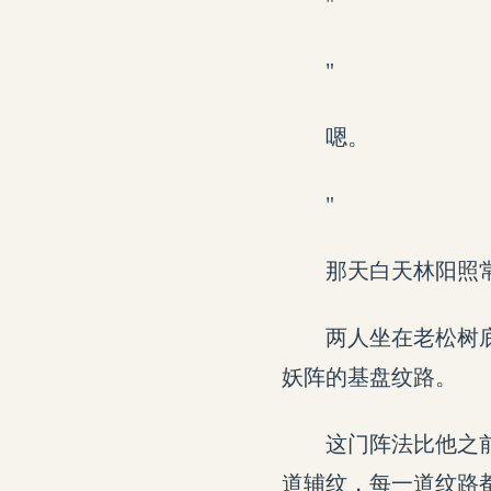
"
"
嗯。
"
那天白天林阳照
两人坐在老松树
妖阵的基盘纹路。
这门阵法比他之
道辅纹，每一道纹路