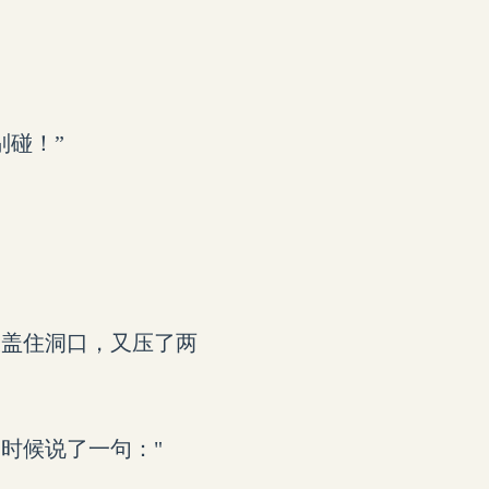
别碰！”
板盖住洞口，又压了两
时候说了一句："