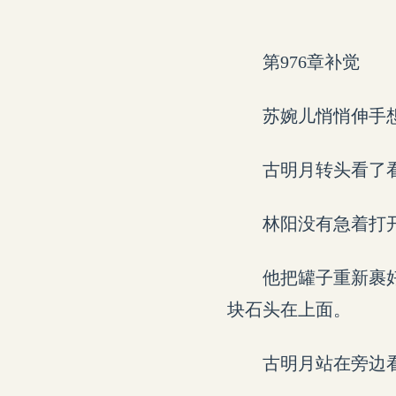
第976章补觉
苏婉儿悄悄伸手
古明月转头看了
林阳没有急着打
他把罐子重新裹
块石头在上面。
古明月站在旁边