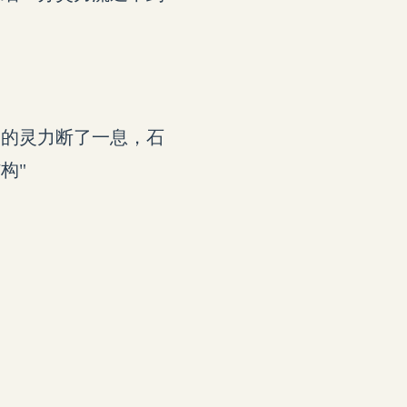
。
出的灵力断了一息，石
构"