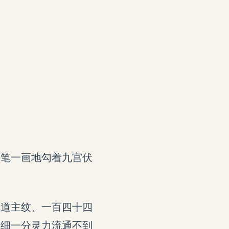
一笔一画地勾着九宫伏
二道主纹、一百四十四
，细一分灵力流通不到