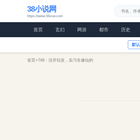
38小说网
https://www.38xsw.com
首页
玄幻
网游
都市
历史
默认
首页
>
749：没开玩笑，实习生修仙的