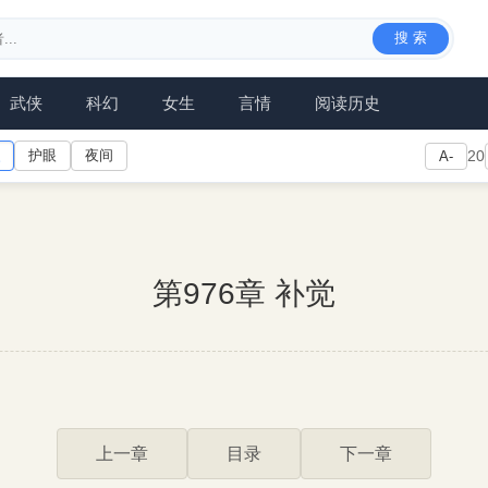
搜 索
武侠
科幻
女生
言情
阅读历史
护眼
夜间
20
A-
第976章 补觉
上一章
目录
下一章