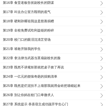
第16章 食堂老板告状副校长的阴谋
第17章 叫去办公室方既明的底气
第18章 硬刚孙耀祖我这是慈善捐赠
第19章 全校免费试吃利益链的粉碎
第20章 校门口的眼泪沈清芷登场
第21章 谁敢开除我的学生
第22章 拿法律当武器当眾扇副校长的脸
第23章 既然不讲规矩那就把桌子掀了再说
第24章 一亿元的烦恼奇葩的採购清单
第25章 既然是烂泥扶不上墙那我就用金砖把墙砌起来
第26章 別让你妈在校门口卑微求人
第27章 系统提示 恭喜宿主成功踹开学生心门