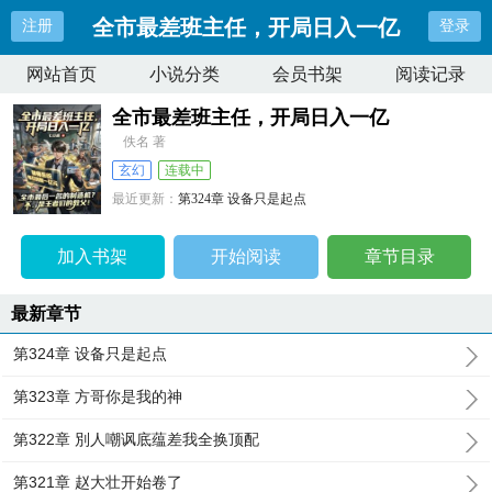
全市最差班主任，开局日入一亿
注册
登录
网站首页
小说分类
会员书架
阅读记录
全市最差班主任，开局日入一亿
佚名 著
玄幻
连载中
最近更新：
第324章 设备只是起点
更新时间：
2026-07-08 03:10:31
加入书架
开始阅读
章节目录
最新章节
第324章 设备只是起点
第323章 方哥你是我的神
第322章 別人嘲讽底蕴差我全换顶配
第321章 赵大壮开始卷了