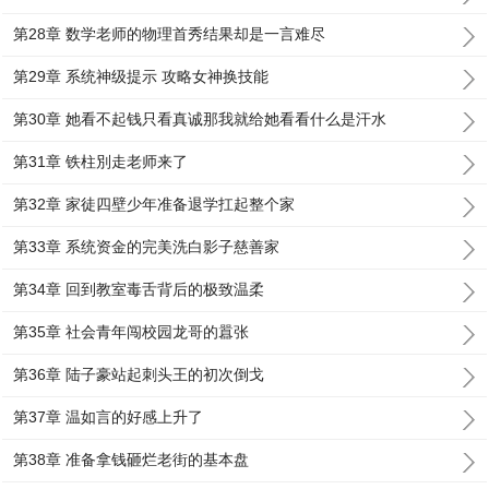
第28章 数学老师的物理首秀结果却是一言难尽
第29章 系统神级提示 攻略女神换技能
第30章 她看不起钱只看真诚那我就给她看看什么是汗水
第31章 铁柱別走老师来了
第32章 家徒四壁少年准备退学扛起整个家
第33章 系统资金的完美洗白影子慈善家
第34章 回到教室毒舌背后的极致温柔
第35章 社会青年闯校园龙哥的囂张
第36章 陆子豪站起刺头王的初次倒戈
第37章 温如言的好感上升了
第38章 准备拿钱砸烂老街的基本盘