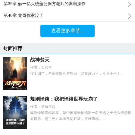
第39章 砸一亿买楼盖公厕方老师的离谱操作
第40章 龙哥你家没了
查看更多章节...
封面推荐
战神焚天
作者：大君主
守土四年，全家哀歌阎罗怒目，焚敌族万里，寸草不生！...
规则怪谈：我把怪谈世界玩崩了
作者：早睡早起
规则怪谈降临蓝星，每个国家会抽选出一名天选之子进入怪谈世
界拼杀。选手死亡本国气运衰减，灾难降临。...