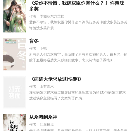
《爱你不珍惜，我嫁权臣你哭什么？ 》许羡沈
多芙
作者：季如葵东方重楼
爱你不珍惜，我嫁权臣你哭什么？许羡沈多芙许羡沈多芙沈多芙
许羡沈多芙许羡...
盲冬
作者：卜鸣
所有男人都喜欢唐宁，而我睡了所有喜欢她的男人。白月光下的
蚊子血最终逆袭为朱砂痣的故事。忠犬纯情瞎子裸模X...
《病娇大佬求放过[快穿]》
作者：山有青木
注意病娇大佬求放过快穿目前的最新章节为第135节病娇大佬求
放过快穿主要描写了文案陶语作为...
从杀猪到杀神
作者：江海横流
牛耳尖刀随手带，血色围裙系腰身。三杯入肚意气生，先杀畜生