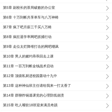
第5章 副校长的茶局破败的办公室
第6章 十万到帐共享单车与八万神椅
第7章 疯了吧月薪三千买八万椅
第8章 疯狂退学率网吧抓捕行动
第9章 走位太烂降维打击的网吧嘲讽
第10章 男人的赌约乖乖回去上课
第11章 一百万到帐金钱战术启动
第12章 顶级私厨进校园轰动十九中
第13章 这种神仙班主任请给我来一打太香了
第14章 群聊炸锅逃课党的心理防线崩溃
第15章 吃人嘴软18班迎来满员奇蹟