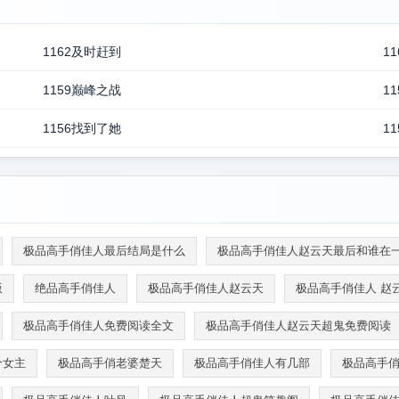
1162及时赶到
1
1159巅峰之战
1
1156找到了她
1
极品高手俏佳人最后结局是什么
极品高手俏佳人赵云天最后和谁在
版
绝品高手俏佳人
极品高手俏佳人赵云天
极品高手俏佳人 赵
极品高手俏佳人免费阅读全文
极品高手俏佳人赵云天超鬼免费阅读
个女主
极品高手俏老婆楚天
极品高手俏佳人有几部
极品高手