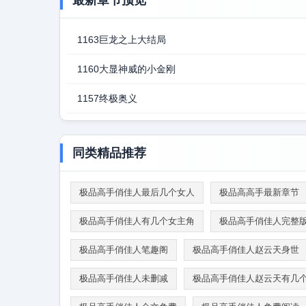
最新章节预览
1163巨龙之上大结局
1160大显神威的小金刚
1157终极奥义
同类精品推荐
极品高手俏佳人最后几个女人
极品高高手最新章节
极品高手俏佳人有几个女主角
极品高手俏佳人完整
极品高手俏佳人笔趣阁
极品高手俏佳人赵云天身世
极品高手俏佳人未删减
极品高手俏佳人赵云天有几